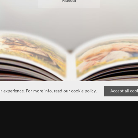
Facebook
r experience. For more info, read our
cookie policy
.
Accept all coo
Aide & FAQ
•
Blog
•
100% Satisfait
•
Écrivez-nous
Essayez notre application
EN
EN
EN
IT
NL
FR
ES
ES