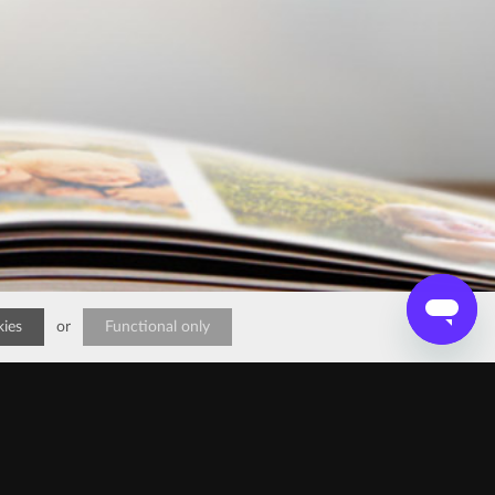
kies
or
Functional only
EN
DE
BR