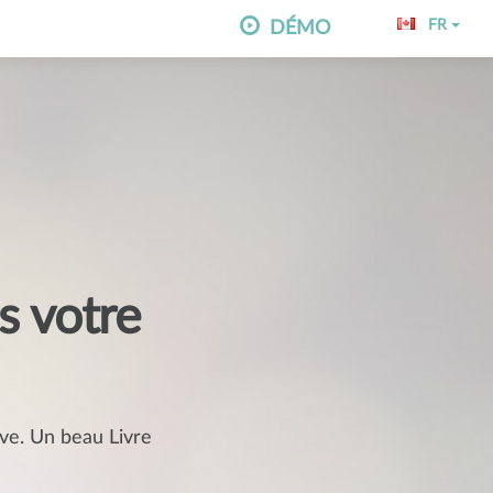
FR
DÉMO
s votre
ve. Un beau Livre